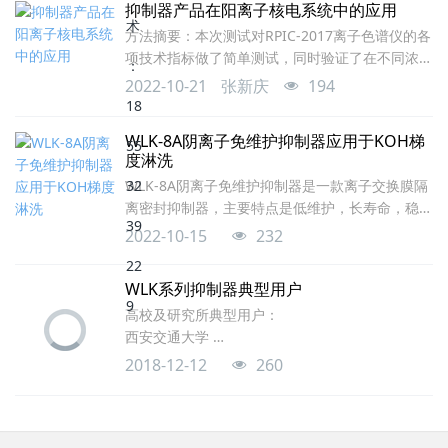
抑制器产品在阳离子核电系统中的应用
和强保留磷酸根的洗脱。1.2. 色谱条件：离子色谱
方法摘要：本次测试对RPIC-2017离子色谱仪的各
仪：RPIC-2017型离子色谱仪（青岛睿谱分析仪器
项技术指标做了简单测试，同时验证了在不同浓度
有限公司生产）色谱柱：REEPO-HA1(4×2
硼酸基体中锂离子的重复性。经测试离子色谱检测
2022-10-21
张新庆
194
结果如下：项目结果定性重复性（连续进样10
次）0.0526%定量重复性（连续进样10次）
WLK-8A阴离子免维护抑制器应用于KOH梯
0.3750%基线漂移0.0006842µS/cm基线噪声
度淋洗
0.0002783µS/cm检出限0.0001 ppm线性相关系
WLK-8A阴离子免维护抑制器是一款离子交换膜隔
数0.99990.5ppm Li+在不同浓度硼酸中
离密封抑制器，主要特点是低维护，长寿命，稳定
快，操心少，性能指标与国外产品相仿，是一款可
2022-10-15
232
完全替代进口产品的国产抑制器，本例应用于
KOH梯度淋洗，可完全适应梯度淋洗要求，本例
WLK系列抑制器典型用户
应用最高淋洗液浓度为40mM KOH.
高校及研究所典型用户：
西安交通大学
西北工业大学
2018-12-12
260
大连理工大学
华东理工大学分析测试中心
哈尔滨工业大学深圳研究生院
兰州大学分析测试中心