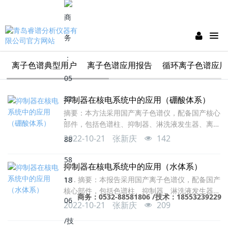
离子色谱典型用户
离子色谱应用报告
循环离子色谱应用
抑制器在核电系统中的应用（硼酸体系）
摘要：本方法采用国产离子色谱仪，配备国产核心
部件，包括色谱柱、抑制器、淋洗液发生器、离子
净化柱、淋洗液净化器（CR-ATC）、二氧化碳脱
2022-10-21
张新庆
142
除装置(CRD)、PEEK泵、检测器等，通过一阶梯度
在30分钟以内完成分析，连续进样六次，F-、
抑制器在核电系统中的应用（水体系）
Cl-、NO3-、PO43-重复性分别为1.78%、
1.1. 摘要：本报告采用国产离子色谱仪，配备国产
4.10%、2.38%、5.34%，0～30ppb线性相关系
核心部件，包括色谱柱、抑制器、淋洗液发生器、
数0.9992-0.9998之间。可以满足硼酸体系样品中
商务：0532-88581806 /技术：18553239229
离子净化柱、淋洗液净化器（CR-ATC）、二氧化
2022-10-21
张新庆
209
碳脱除装置(CRD)、PEEK泵、检测器等，通过梯度
淋洗在42分钟内即完成氟离子与甲酸、乙酸分离