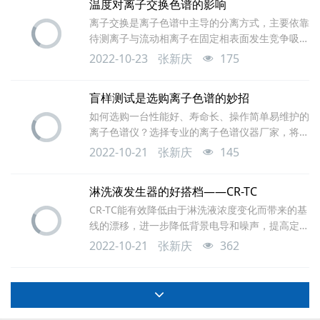
温度对离子交换色谱的影响
由于对流路原理不清楚，知其然不知其所以然，所
离子交换是离子色谱中主导的分离方式，主要依靠
以经常出现一些误操作，并因此造成一些次生故
待测离子与流动相离子在固定相表面发生竞争吸附
障，比如管路弹出、漏液等现象。为了从根本解决
而分离。影响离子交换色谱的因素有很多，例如色
以上问题，我们以青岛睿谱分析仪器有限公司的高
2022-10-23
张新庆
175
谱柱容量、淋洗液浓度、流速等等，其中温度是最
压PE
容易被忽视的一个因素。温度对离子交换色谱的影
盲样测试是选购离子色谱的妙招
响主要体现在三个方面，下面逐一进行介绍。一，
如何选购一台性能好、寿命长、操作简单易维护的
保留时间与分离度。不同离子在离子交换色谱中的
离子色谱仪？选择专业的离子色谱仪器厂家，将会
保留，因离子性质不同、淋洗液不同，表现为吸热
减少许多不必要的麻烦。面对繁复的数据指标和大
过程和放热过程两种。大多数情况下，使用碳酸盐
2022-10-21
张新庆
145
篇幅的文字介绍。这会把客户搞得眼花缭乱，晕头
淋洗
转向。看别的客户如何火眼金睛辨真假。一、实践
淋洗液发生器的好搭档——CR-TC
是检验真理的唯一标准有位客户在筛选了几家离子
CR-TC能有效降低由于淋洗液浓度变化而带来的基
色谱厂家后，选择寄送“盲样”来根据各家所得结果
线的漂移，进一步降低背景电导和噪声，提高定量
的准确性判断哪一家的离子色谱仪更准确，即实验
分析能力，可得到更准确的结果，满足更高的实际
室能力水平测试；二、重视客户更注重时效性；我
2022-10-21
张新庆
362
需求。将两条曲线在同一个坐标轴下，对比非常明
们
显。观察1号峰和2号峰，由于未使用CR-TC基线漂
移使得2号峰与1号峰分离度不好，5号峰由于淋洗
液浓度线性升高导致峰形不对称，而6，7, 8号峰
的峰高受到很大影响。氢氧根体系自身的低背景电