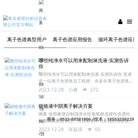
离子色谱典型用户
离子色谱应用报告
循环离子色谱应用
哪些纯净水可以用来配制淋洗液-实测告诉
你
哪些纯净水可以用来配制淋洗液-实测告诉你 笔者
是一位离子色谱售后工程师，有多年离子色谱售后
工作经验，在多次新机安装调试现场中，发现初次
2023-12-28
小睿
272
开机存在电导高的情况，经排查，这种情况大多是
由于现场实验室配制淋洗液用水达不到离子色谱使
镀铬液中阴离子解决方案
用要求造成的，而要求用户采购超纯水机或是改进
摘要 使用睿谱自制强亲水性氢氧根选择性色谱柱
现场水质通常不能马上实现，所以在遇到这种情况
商务：0532-88581806 /技术：18553239229
和氢氧根梯度淋洗，将目标离子与未知的强保留离
时，会去超市买现成的瓶装纯净水来代替。可是市
子一次性同时分离，样品前处理简单快速，是测定
场上不同品牌饮用纯净水中离子含量并不相同，在
2023-12-28
张新庆
65
镀铬液中阴离子的优选方法 色谱条件：离子色谱
离