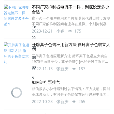
仪：RPIC-2017型离子色谱仪（青岛睿谱分析仪器
不同厂家抑制器电流不一样，到底设定多少
有限公司生产）色谱柱：REEPO-
合适？
HA1(4.0*250mm)氢氧根选择性色谱固定相淋洗
前不久一个用户在用国产抑制器替代进口时，发现
液：由RPEG-1-A氢氧化钾淋洗液发生器产生的氢
不同厂家的抑制器间电流存在差异。个别抑制器在
氧化钾淋洗液流速：1.0mL/mi
使用离子色谱厂家提供的推荐电流时，抑制不住，
2023-12-21
小睿
175
只有提高电流才能解决。问题的焦点集中在抑制电
流上。 最佳抑制电流可以通过计算获得，我们罗
开辟离子色谱应用新方法 循环离子色谱立大
列了常见淋洗体系电流的算法。
功
开辟离子色谱应用新方法 循环离子色谱立大功自
1975年面世至今，离子色谱[1]已经走过了近五十
年的发展历程，已经成为同时分离测定多种离子的
2022-11-13
张新庆
187
首选工具。而随着实际样品越来越复杂，待测组份
浓度越来越低，传统的色谱方法能解决的问题越来
如何进行泵排气
越有限，如何解决此类问题成为色谱工作者的一项
相信很多小伙伴遇到过以下情况：压力波动，同时
任务。经过多年的探索与实践，循环离子色谱技术
基线波动大，有时甚至色谱仪在运行过程中压力突
逐渐受到人们的重视并成为测定复杂样品中低浓度
然降至0。泵压波动甚至为零的情况，在液相及离
组份的一种优选的分析方法。一，什么是循环离
2022-10-23
张新庆
265
子色谱中属于常见故障，只要合理的排查、科学的
解决可以很容易排除，但实际操作中，个别实验员