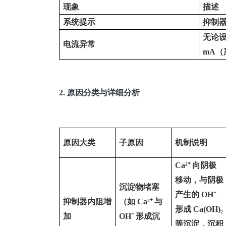
现象
描述
系统提示
抑制
无论
电流异常
mA
（
2.
原因分类与详细分析
原因大类
子原因
机制说明
Ca²⁺
向阴极
移动，与阴极
沉淀物堵塞
产生的
OH⁻
抑制器内阻增
（如
Ca²⁺
与
形成
Ca(OH)₂
加
OH⁻
形成沉
等沉淀，沉积