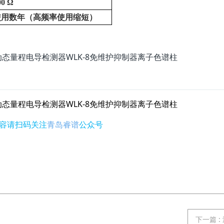
00 Ω
使用数年（高频率使用缩短）
容请扫码关注
青岛睿谱
公众号
下一篇
: