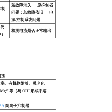
若故障消失
→
原抑制器
抑制
问题；若故障依旧
→
电
源
/
控制系统问题
阻代
检测电流是否正常输出
件）
范围
堵塞、有机物附着、膜老化
Mg²⁺
等（与
OH⁻
形成不溶
8A
阴离子抑制器