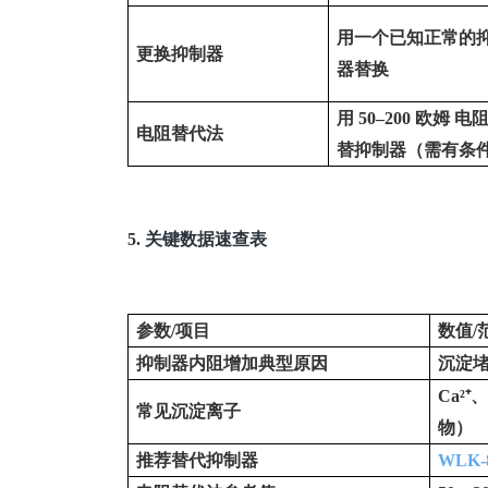
用一个已知正常的
更换抑制器
器替换
用
50–200
欧姆
电
电阻替代法
替抑制器（需有条
5.
关键数据速查表
参数
/
项目
数值
/
抑制器内阻增加典型原因
沉淀
Ca²⁺
、
常见沉淀离子
物）
推荐替代抑制器
WLK-