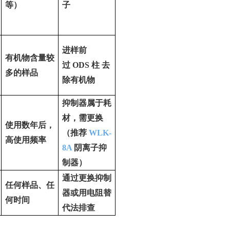
等）
子
进样前
有机物含量较
过
ODS
柱
去
多的样品
除有机物
抑制器属于耗
材，需更换
使用数年后，
（推荐
WLK-
高使用频率
8A
阴离子抑
制器）
通过更换抑制
任何样品、任
器或用电阻替
何时间
代法排查