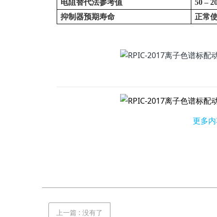
电阻替代法参考值
50 – 2
抑制器预期寿命
正常
更多内
上一篇
:
没有了