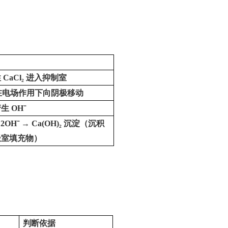
性
CaCl₂
进入抑制室
在电场作用下向阴极移动
产生
OH⁻
+ 2OH⁻ → Ca(OH)₂
沉淀（沉积
极室填充物）
判断依据