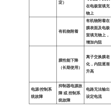
淀）
在电极室填充
物上
有机物附着在
膜表面及电极
有机物附着
室填充物上，
增加内阻
离子交换膜老
膜性能下降
化，内阻逐渐
（长期使用）
升高
抑制器电源故
电源
/
控制系
电路无法输出
障
或
控制系
统故障
设定电流
统故障