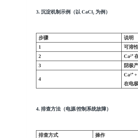
3.
沉淀机制示例（以
CaCl₂
为例）
步骤
说明
1
可溶
2
Ca²⁺
3
阴极
Ca²⁺ 
4
在电
4.
排查方法（电源
/
控制系统故障）
排查方式
操作