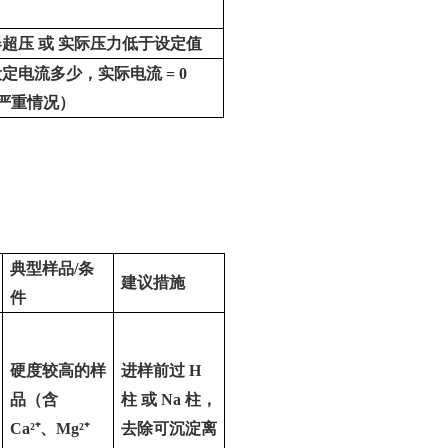
器超压
或
实际压力低于设定值
设定电流多少，实际电流
= 0
严重情况）
典型样品
/
条
建议措施
件
硬度较高的样
进样前过
H
品（含
柱
或
Na
柱，
Ca²⁺
、
Mg²⁺
去除可沉淀离